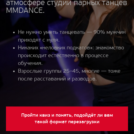
атмосфере студии парных танцев
MMDANCE.
Не нужно уметь танцевать — 90% мужчин
приходят с нуля.
Никаких «неловких подкатов»: знакомство
происходит естественно в процессе
обучения.
Взрослые группы 25–45, многие — тоже
после расставаний и разводов.
Пройти квиз и понять, подойдёт ли вам
такой формат перезагрузки