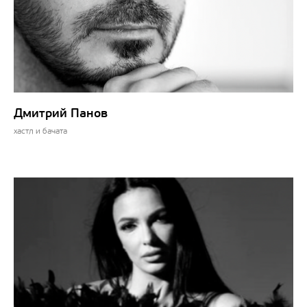
Дмитрий Панов
хастл и бачата