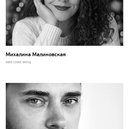
Михалина Малиновская
west coast swing