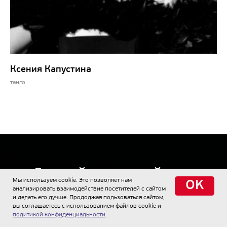
Ксения Капустина
танго
Сделайте первый шаг
Мы используем cookie. Это позволяет нам
OK
онлайн
анализировать взаимодействие посетителей с сайтом
и делать его лучше. Продолжая пользоваться сайтом,
вы соглашаетесь с использованием файлов cookie и
политикой конфиденциальности
.
Чтобы не идти вслепую, пройдите короткий